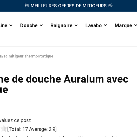
👋
👋
MEILLEURES OFFRES DE MITIGEURS
sine
Douche
Baignoire
Lavabo
Marque
 avec mitigeur thermostatique
onne de douche Auralum avec
ue
valuez ce post
[Total:
17
Average:
2.9
]