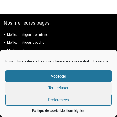
Nos meilleures pages
Meilleur mitigeur de cuisine
Meilleur mitigeur douche
Meilleur mitigeur baignoire
Meilleur mitigeur lavabo
Nous utilisons des cookies pour optimiser notre site web et notre service.
Meilleure marque de mitigeur
Accepter
Tout refuser
Préférences
2024 Les-Mitigeurs.com - Tous droits réservés -
Mentions légales
-
Politique de cookies
- En tant que Partenaire Amazon, je réalise un
bénéfice sur les achats remplissant les conditions requises.
Politique de cookies
Mentions légales