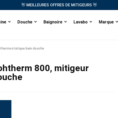
👋
👋
MEILLEURES OFFRES DE MITIGEURS
sine
Douche
Baignoire
Lavabo
Marque
r thermostatique bain douche
rohtherm 800, mitigeur
douche