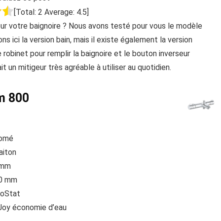
[Total:
2
Average:
4.5
]
ur votre baignoire ? Nous avons testé pour vous le modèle
ns ici la version bain, mais il existe également la version
obinet pour remplir la baignoire et le bouton inverseur
 un mitigeur très agréable à utiliser au quotidien.
m 800
romé
aiton
8 mm
50 mm
oStat
oy économie d’eau