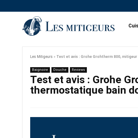
Cui
Les Mitigeurs
»
Test et avis : Grohe Grohtherm 800, mitigeu
Baignoire
Douche
Reviews
Test et avis : Grohe G
thermostatique bain 