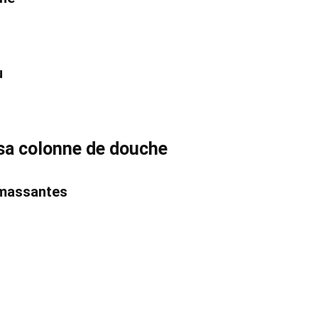
u
 sa colonne de douche
omassantes